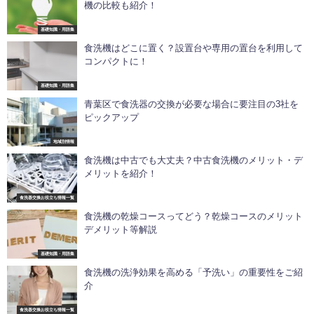
機の比較も紹介！
基礎知識・用語集
食洗機はどこに置く？設置台や専用の置台を利用して
コンパクトに！
基礎知識・用語集
青葉区で食洗器の交換が必要な場合に要注目の3社を
ピックアップ
地域別情報
食洗機は中古でも大丈夫？中古食洗機のメリット・デ
メリットを紹介！
食洗器交換お役立ち情報一覧
食洗機の乾燥コースってどう？乾燥コースのメリット
デメリット等解説
基礎知識・用語集
食洗機の洗浄効果を高める「予洗い」の重要性をご紹
介
食洗器交換お役立ち情報一覧