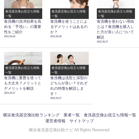
食洗器交換お役立ち情報
食洗器交換お役立ち情報
食洗器交換お役立ち情報
一覧
一覧
一覧
食洗機の洗浄効果を高
食洗機を使うことによ
食洗機を使わない理由
める「予洗い」の重要
るデメリットはあるの
とは？食洗機を購入し
性をご紹介
か？
た方が良い人について
2021.06.30
2021.06.30
解説
2021.05.27
食洗器交換お役立ち情報
食洗器交換お役立ち情報
一覧
一覧
食洗機に重曹を使って
食洗機は浅型と深型の
も大丈夫？メリットと
どちらが良い？それぞ
デメリットを解説
れの特徴を解説しま
2021.05.27
す！
2021.05.27
横浜食洗器交換比較ランキング
業者一覧
食洗器交換お役立ち情報一覧
運営者情報
サイトマップ
横浜食洗器交換比較ナビ All Rights Reserved.