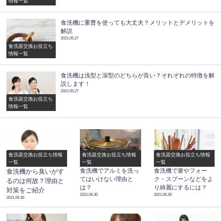
情報一覧
食洗機に重曹を使っても大丈夫？メリットとデメリットを
解説
2021.05.27
食洗器交換お役立ち
情報一覧
食洗機は浅型と深型のどちらが良い？それぞれの特徴を解
説します！
2021.05.27
食洗器交換お役立ち
情報一覧
食洗器交換お役立ち情報
食洗器交換お役立ち情報
食洗器交換お役立ち情報
一覧
一覧
一覧
食洗機でアルミを洗っ
食洗機で箸やフォー
食洗機から臭いがす
てはいけない理由と
ク・スプーンなどをよ
るのは何故？理由と
は？
り綺麗にするには？
対策をご紹介
2021.06.30
2021.06.30
2021.06.30