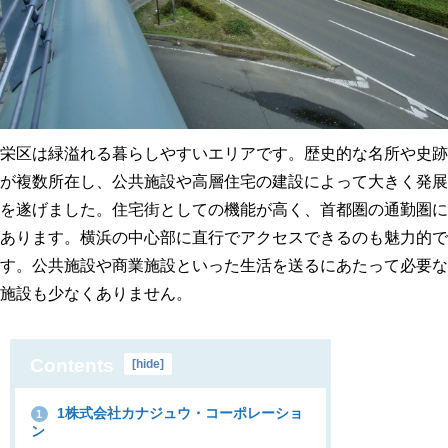
栄区は緑溢れる暮らしやすいエリアです。歴史的な名所や史跡
が複数所在し、公共施設や高層住宅の建設によって大きく発展
を遂げました。住宅街としての機能が高く、首都圏の通勤圏に
あります。横浜の中心部に直行でアクセスできるのも魅力的で
す。公共施設や商業施設といった生活を送るにあたって必要な
施設も少なくありません。
Contents
[
hide
]
1株式会社カナジュウ・コーポレーショ
1
ン