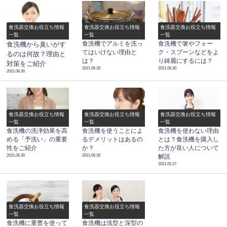
食洗器交換お役立ち情報
食洗器交換お役立ち情報
食洗器交換お役立ち情報
一覧
一覧
一覧
食洗機でアルミを洗っ
食洗機で箸やフォー
食洗機から臭いがす
てはいけない理由と
ク・スプーンなどをよ
るのは何故？理由と
は？
り綺麗にするには？
対策をご紹介
2021.06.30
2021.06.30
2021.06.30
食洗器交換お役立ち情報
食洗器交換お役立ち情報
食洗器交換お役立ち情報
一覧
一覧
一覧
食洗機の洗浄効果を高
食洗機を使うことによ
食洗機を使わない理由
める「予洗い」の重要
るデメリットはあるの
とは？食洗機を購入し
性をご紹介
か？
た方が良い人について
2021.06.30
2021.06.30
解説
2021.05.27
食洗器交換お役立ち情報
食洗器交換お役立ち情報
一覧
一覧
食洗機に重曹を使って
食洗機は浅型と深型の